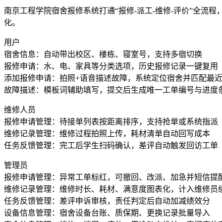
南京工程学院宿舍报修系统打通“报修-派工-维修-评价”全
化。
用户
宿舍信息：自动带出校区、楼栋、寝室号，支持多宿切换
报修申请：水、电、家具等分类选项，历史报修记录一键复用
添加报修申请：拍照+语音描述故障，系统定位宿舍并匹配最
故障描述：模板词辅助填写，提交后生成唯一工单编号与进度
维修人员
报修申请管理：待接单列表按距离排序，支持抢单或系统指派
维修记录管理：维修过程拍照上传，耗材清单自动回写成本
任务反馈管理：完工后学生扫码确认，差评自动触发回访工单
管理员
报修申请管理：异常工单标红，可撤回、改派、加急并短信提
维修记录管理：维修时长、耗材、满意度图表化，计入维修员
任务反馈管理：差评申诉审核，责任判定后自动加减绩效分
设备信息管理：宿舍设备台账、质保期、更换记录批量导入