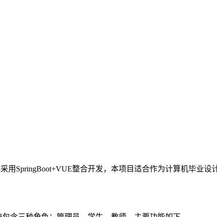
统采用SpringBoot+VUE整合开发，本项目适合作为计算机毕
统，系统包含三种角色：管理员、学生、教师，主要功能如下。