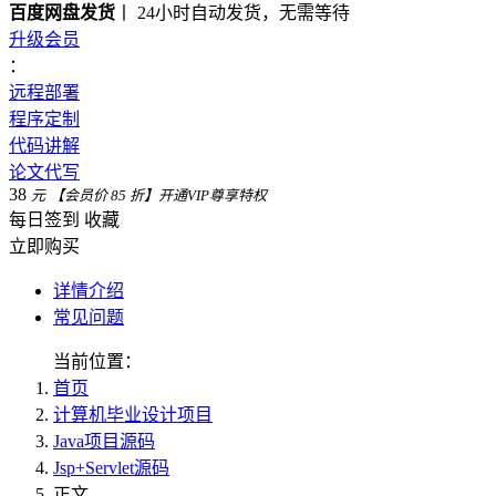
百度网盘发货
丨 24小时自动发货，无需等待
升级会员
：
远程部署
程序定制
代码讲解
论文代写
38
元
【会员价 85 折】开通VIP尊享特权
每日签到
收藏
立即购买
详情介绍
常见问题
当前位置：
首页
计算机毕业设计项目
Java项目源码
Jsp+Servlet源码
正文