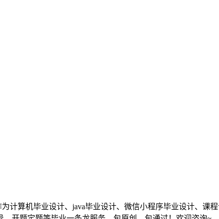
计算机毕业设计、java毕业设计、微信小程序毕业设计、课
导、开题定题等毕业一条龙服务，包原创、包通过！欢迎咨询~